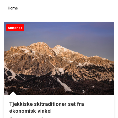
Sådan oplever du et traditionelt kroophold i Danmark
Home
De bedste skjulte spots til fricamping i danmark
Rejseguide: Planlæg din tid korrekt med chiles klokkeslæt
Annonce
Fra tiktok til top 10: Sådan ændrer sociale medier musikbranchen
Tjekkiske skitraditioner set fra økonomisk vinkel
Tjekkiske skitraditioner set fra
økonomisk vinkel