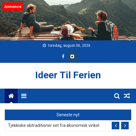
Skip
Annonce
to
content
torsdag, august 06, 2026
Ideer Til Ferien
Menu
Fra tiktok til top 10: Sådan ændrer sociale medier musikbranchen
Seneste nyt
Tjekkiske skitraditioner set fra økonomisk vinkel