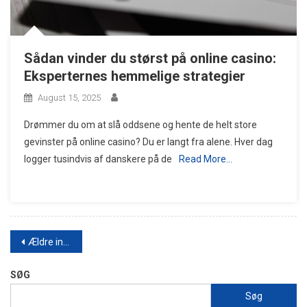
Sådan vinder du størst på online casino:
Eksperternes hemmelige strategier
August 15, 2025
Drømmer du om at slå oddsene og hente de helt store
gevinster på online casino? Du er langt fra alene. Hver dag
logger tusindvis af danskere på de
Read More…
Navigation
Ældre indlæg
til
SØG
indlæg
Søg