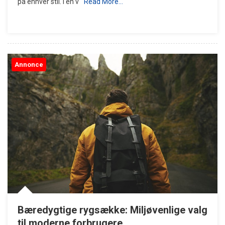
på enhver stil. I en v
Read More…
Annonce
Bæredygtige rygsække: Miljøvenlige valg
til moderne forbrugere