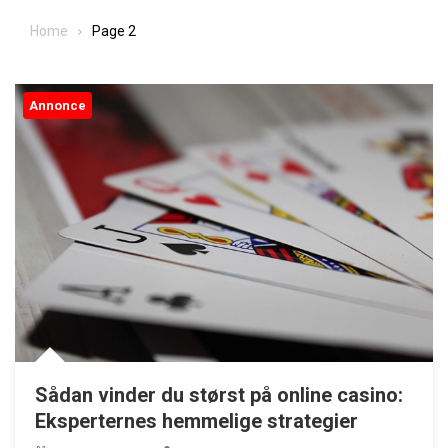
Tjekkiske skitraditioner set fra økonomisk vinkel
Home
Page 2
Sådan oplever du et traditionelt kroophold i Danmark
De bedste skjulte spots til fricamping i danmark
Annonce
Rejseguide: Planlæg din tid korrekt med chiles klokkeslæt
Camping nordjylland med børn og hverdagens komfort
Sådan vinder du størst på online casino:
Eksperternes hemmelige strategier