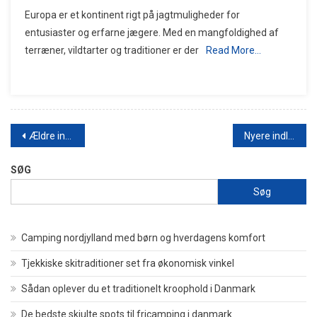
Europa er et kontinent rigt på jagtmuligheder for
entusiaster og erfarne jægere. Med en mangfoldighed af
terræner, vildtarter og traditioner er der
Read More…
Navigation
Ældre indlæg
Nyere indlæg
til
SØG
indlæg
Søg
Camping nordjylland med børn og hverdagens komfort
Tjekkiske skitraditioner set fra økonomisk vinkel
Sådan oplever du et traditionelt kroophold i Danmark
De bedste skjulte spots til fricamping i danmark