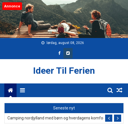
Skip
Annonce
to
content
lørdag, august 08, 2026
Ideer Til Ferien
Menu
Rejseguide: Planlæg din tid korrekt med chiles klokkeslæt
Seneste nyt
Camping nordjylland med børn og hverdagens komfort