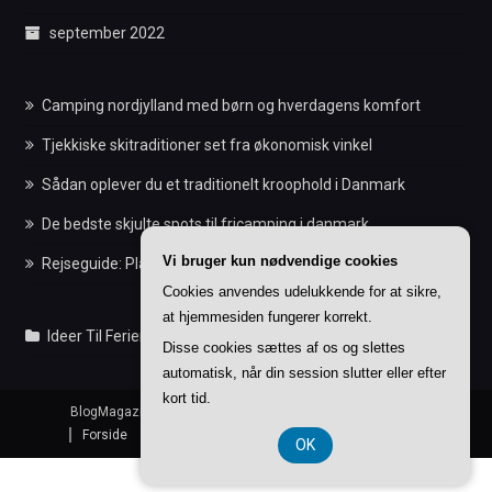
september 2022
Camping nordjylland med børn og hverdagens komfort
Tjekkiske skitraditioner set fra økonomisk vinkel
Sådan oplever du et traditionelt kroophold i Danmark
De bedste skjulte spots til fricamping i danmark
Vi bruger kun nødvendige cookies
Rejseguide: Planlæg din tid korrekt med chiles klokkeslæt
Cookies anvendes udelukkende for at sikre,
at hjemmesiden fungerer korrekt.
Ideer Til Feriens Indlæg
Disse cookies sættes af os og slettes
automatisk, når din session slutter eller efter
kort tid.
BlogMagazine
|
Theme: BlogMagazine by
Dinesh Ghimire
.
Forside
Info om Ideer-til-ferien.dk
Privatlivspolitik
OK
CVR-Nummer DK-374 077 39