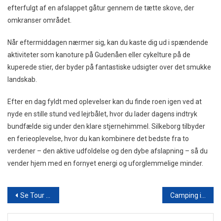
efterfulgt af en afslappet gåtur gennem de tætte skove, der
omkranser området.
Når eftermiddagen nærmer sig, kan du kaste dig ud i spændende
aktiviteter som kanoture på Gudenåen eller cykelture på de
kuperede stier, der byder på fantastiske udsigter over det smukke
landskab.
Efter en dag fyldt med oplevelser kan du finde roen igen ved at
nyde en stille stund ved lejrbålet, hvor du lader dagens indtryk
bundfælde sig under den klare stjernehimmel. Silkeborg tilbyder
en ferieoplevelse, hvor du kan kombinere det bedste fra to
verdener – den aktive udfoldelse og den dybe afslapning – så du
vender hjem med en fornyet energi og uforglemmelige minder.
Indlægsnavigation
Se Tour de France i ferien 2025
Camping i Silkeborg: En Ferie, Der Skaber Minder