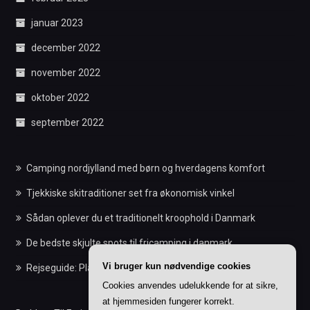
januar 2023
december 2022
november 2022
oktober 2022
september 2022
Camping nordjylland med børn og hverdagens komfort
Tjekkiske skitraditioner set fra økonomisk vinkel
Sådan oplever du et traditionelt kroophold i Danmark
De bedste skjulte spots til fricamping i danmark
Vi bruger kun nødvendige cookies
Rejseguide: Planlæg din tid korrekt med chiles klokkeslæt
Cookies anvendes udelukkende for at sikre,
at hjemmesiden fungerer korrekt.