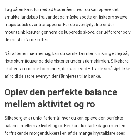
Tag på en kanotur ned ad Gudenåen, hvor du kan opleve det
smukke landskab fra vandet og måske spotte en fiskeørn svæve
majestætisk over trætoppene. For de eventyrlystne er der
mountainbikeruter gennem de kuperede skove, der udfordrer selv
de mest erfarne ryttere.
Når aftenen nærmer sig, kan du samle familien omkring et lejrbål,
riste skumfiduser og dele historier under stjernehimlen. Silkeborg
skaber rammerne for minder, der varer ved – fra de små øjeblikke
af ro til de store eventyr, der får hjertet til at banke.
Oplev den perfekte balance
mellem aktivitet og ro
Silkeborg er et unikt feriemål, hvor du kan opleve den perfekte
balance mellem aktivitet og ro. Her kan du starte dagen med en
forfriskende morgendukkert i en af de mange krystalklare søer,