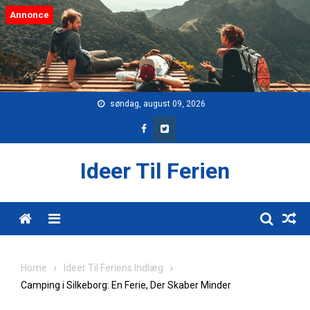
Skip
Annonce
to
content
søndag, august 09, 2026
Ideer Til Ferien
Menu
Home
Ideer Til Feriens Indlæg
Camping i Silkeborg: En Ferie, Der Skaber Minder