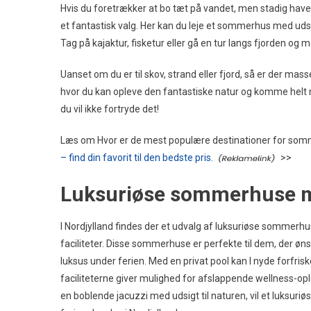
Hvis du foretrækker at bo tæt på vandet, men stadig have
et fantastisk valg. Her kan du leje et sommerhus med uds
Tag på kajaktur, fisketur eller gå en tur langs fjorden og 
Uanset om du er til skov, strand eller fjord, så er der m
hvor du kan opleve den fantastiske natur og komme helt n
du vil ikke fortryde det!
Læs om Hvor er de mest populære destinationer for somm
– find din favorit til den bedste pris.
>>
Luksuriøse sommerhuse me
I Nordjylland findes der et udvalg af luksuriøse sommerhu
faciliteter. Disse sommerhuse er perfekte til dem, der øn
luksus under ferien. Med en privat pool kan I nyde forfr
faciliteterne giver mulighed for afslappende wellness-opl
en boblende jacuzzi med udsigt til naturen, vil et luksur