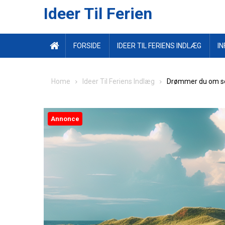
Ideer Til Ferien
FORSIDE
IDEER TIL FERIENS INDLÆG
IN
Home
Ideer Til Feriens Indlæg
Drømmer du om som
Annonce