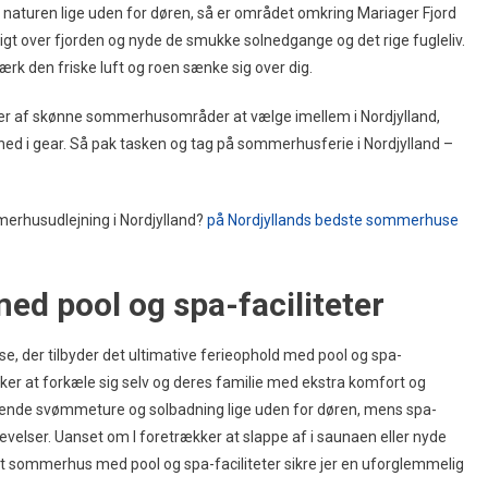
 naturen lige uden for døren, så er området omkring Mariager Fjord
igt over fjorden og nyde de smukke solnedgange og det rige fugleliv.
mærk den friske luft og roen sænke sig over dig.
asser af skønne sommerhusområder at vælge imellem i Nordjylland,
ed i gear. Så pak tasken og tag på sommerhusferie i Nordjylland –
erhusudlejning i Nordjylland?
på Nordjyllands bedste sommerhuse
d pool og spa-faciliteter
se, der tilbyder det ultimative ferieophold med pool og spa-
sker at forkæle sig selv og deres familie med ekstra komfort og
iskende svømmeture og solbadning lige uden for døren, mens spa-
evelser. Uanset om I foretrækker at slappe af i saunaen eller nyde
iøst sommerhus med pool og spa-faciliteter sikre jer en uforglemmelig