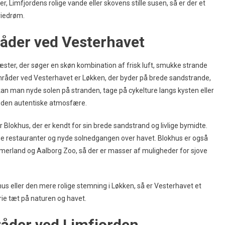
Limfjordens rolige vande eller skovens stille susen, så er der et
riedrøm.
der ved Vesterhavet
er, der søger en skøn kombination af frisk luft, smukke strande
åder ved Vesterhavet er Løkken, der byder på brede sandstrande,
an man nyde solen på stranden, tage på cykelture langs kysten eller
 den autentiske atmosfære.
okhus, der er kendt for sin brede sandstrand og livlige bymidte.
ige restauranter og nyde solnedgangen over havet. Blokhus er også
mmerland og Aalborg Zoo, så der er masser af muligheder for sjove
s eller den mere rolige stemning i Løkken, så er Vesterhavet et
ie tæt på naturen og havet.
der ved Limfjorden