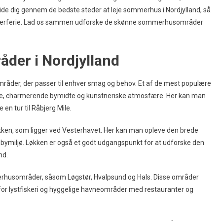
guide dig gennem de bedste steder at leje sommerhus i Nordjylland, så
erferie. Lad os sammen udforske de skønne sommerhusområder
der i Nordjylland
åder, der passer til enhver smag og behov. Et af de mest populære
de, charmerende bymidte og kunstneriske atmosfære. Her kan man
n tur til Råbjerg Mile.
ken, som ligger ved Vesterhavet. Her kan man opleve den brede
bymiljø. Løkken er også et godt udgangspunkt for at udforske den
nd.
erhusområder, såsom Løgstør, Hvalpsund og Hals. Disse områder
or lystfiskeri og hyggelige havneområder med restauranter og