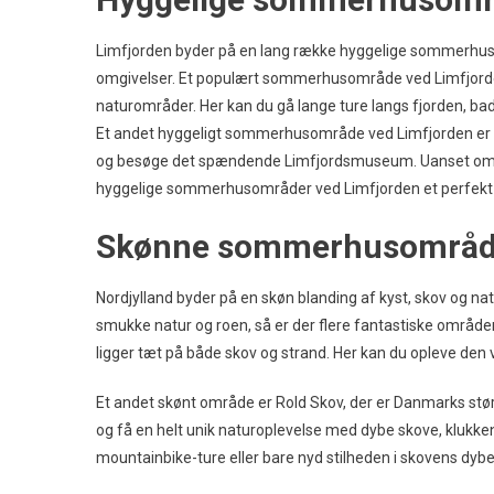
Limfjorden byder på en lang række hyggelige sommerhus
omgivelser. Et populært sommerhusområde ved Limfjorde
naturområder. Her kan du gå lange ture langs fjorden, bad
Et andet hyggeligt sommerhusområde ved Limfjorden er Lø
og besøge det spændende Limfjordsmuseum. Uanset om du er
hyggelige sommerhusområder ved Limfjorden et perfekt va
Skønne sommerhusområder
Nordjylland byder på en skøn blanding af kyst, skov og na
smukke natur og roen, så er der flere fantastiske områder
ligger tæt på både skov og strand. Her kan du opleve den v
Et andet skønt område er Rold Skov, der er Danmarks 
og få en helt unik naturoplevelse med dybe skove, klukke
mountainbike-ture eller bare nyd stilheden i skovens dybe, 