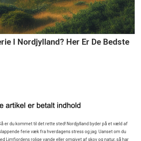
 I Nordjylland? Her Er De Bedste
r du kommet til det rette sted! Nordjylland byder på et væld af
slappende ferie væk fra hverdagens stress og jag. Uanset om du
d Limfjordens rolige vande eller omgivet af skov og natur, så har