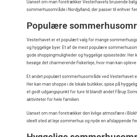
Uanset om man foretrækker Vesterhavets brusende bølger, 
sommerhusområde i Nordjylland, der passer til enhver fe
Populære sommerhusområ
Vesterhavet er et populært valg for mange sommerhusgæst
og hyggelige byer. Et af de mest populære sommerhusomr
gode shoppingmuligheder og hyggelige spisesteder. Her k
besøge det charmerende Fiskerleje, hvor man kan opleve
Et andet populært sommerhusområde ved Vesterhavet er Bl
Her kan man shoppe i de lokale butikker, spise på hyggel
et godt udgangspunkt for ture til blandt andet Fårup So
aktiviteter for hele familien.
Uanset om man foretrækker den livlige atmosfære i Blokhu
ideelt sted at leje sommerhus og nyde en afslappende fer
Hyggelige sommerhusområ