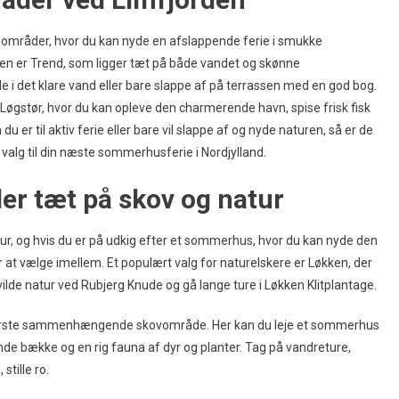
områder, hvor du kan nyde en afslappende ferie i smukke
n er Trend, som ligger tæt på både vandet og skønne
e i det klare vand eller bare slappe af på terrassen med en god bog.
gstør, hvor du kan opleve den charmerende havn, spise frisk fisk
 til aktiv ferie eller bare vil slappe af og nyde naturen, så er de
lg til din næste sommerhusferie i Nordjylland.
 tæt på skov og natur
tur, og hvis du er på udkig efter et sommerhus, hvor du kan nyde den
 at vælge imellem. Et populært valg for naturelskere er Løkken, der
ilde natur ved Rubjerg Knude og gå lange ture i Løkken Klitplantage.
største sammenhængende skovområde. Her kan du leje et sommerhus
nde bække og en rig fauna af dyr og planter. Tag på vandreture,
stille ro.