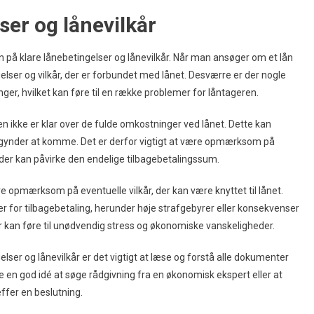
ser og lånevilkår
 på klare lånebetingelser og lånevilkår. Når man ansøger om et lån
gelser og vilkår, der er forbundet med lånet. Desværre er der nogle
ger, hvilket kan føre til en række problemer for låntageren.
n ikke er klar over de fulde omkostninger ved lånet. Dette kan
begynder at komme. Det er derfor vigtigt at være opmærksom på
, der kan påvirke den endelige tilbagebetalingssum.
 opmærksom på eventuelle vilkår, der kan være knyttet til lånet.
r for tilbagebetaling, herunder høje strafgebyrer eller konsekvenser
år kan føre til unødvendig stress og økonomiske vanskeligheder.
ser og lånevilkår er det vigtigt at læse og forstå alle dokumenter
re en god idé at søge rådgivning fra en økonomisk ekspert eller at
fer en beslutning.