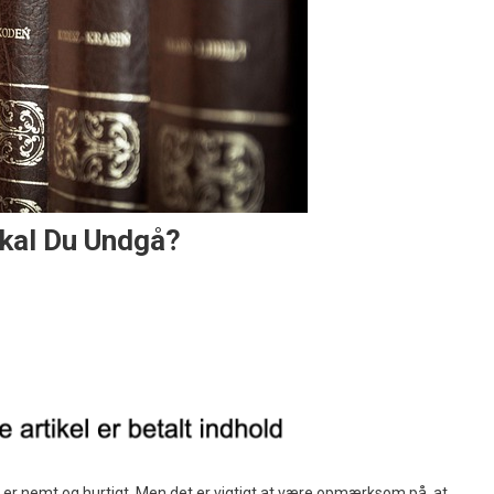
Skal Du Undgå?
 er nemt og hurtigt. Men det er vigtigt at være opmærksom på, at