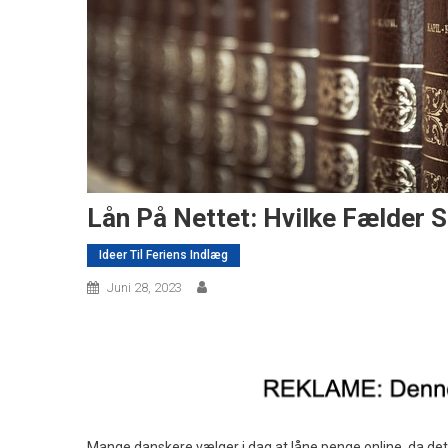
Lån På Nettet: Hvilke Fælder 
Ideer Til Feriens Indlæg
Juni 28, 2023
Mange danskere vælger i dag at låne penge online, da det