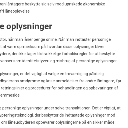
 kan låntagere beskytte sig selv mod uønskede økonomiske
ri låneoplevelse.
ge oplysninger
ktor, når man låner penge online. Når man indtaster personlige
gt at være opmærksom på, hvordan disse oplysninger bliver
re, der ikke tager tilstrækkelige forholdsregler for at beskytte
sekvenser som identitetstyveri og misbrug af personlige oplysninger.
ysninger, er det vigtigt at vælge en troværdig og pålidelig
eudbyderens omdømme og læse anmeldelser fra andre låntagere, før
e retningslinjer og procedurer for behandlingen og opbevaringen af
hjemmeside.
 personlige oplysninger under selve transaktionen. Det er vigtigt, at
rypteringsteknologi, der beskytter de indtastede oplysninger mod
 om låneudbyderen opbevarer oplysningerne på en sikker måde