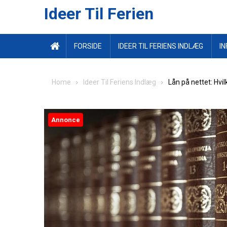
Ideer Til Ferien
FORSIDE
IDEER TIL FERIENS INDLÆG
IN
Home
Ideer Til Feriens Indlæg
Lån på nettet: Hvi
Annonce