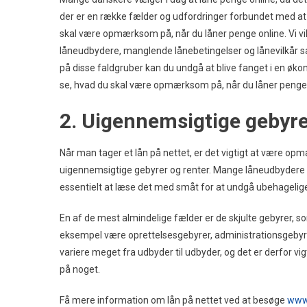
der er en række fælder og udfordringer forbundet med at l
skal være opmærksom på, når du låner penge online. Vi vi
låneudbydere, manglende lånebetingelser og lånevilkår 
på disse faldgruber kan du undgå at blive fanget i en øk
se, hvad du skal være opmærksom på, når du låner penge 
2. Uigennemsigtige gebyre
Når man tager et lån på nettet, er det vigtigt at være op
uigennemsigtige gebyrer og renter. Mange låneudbydere r
essentielt at læse det med småt for at undgå ubehagelige
En af de mest almindelige fælder er de skjulte gebyrer, s
eksempel være oprettelsesgebyrer, administrationsgebyrer e
variere meget fra udbyder til udbyder, og det er derfor vi
på noget.
Få mere information om lån på nettet ved at besøge
www.