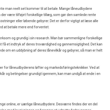
nte man reelt set kommer til at betale. Mange låneudbydere
 der være tilføjet forskellige tillæg, som gør den samlede rente
ninger eller løbende gebyrer. Det er derfor vigtigt at læse alle
d at betale mere end forventet.
rksom og grundig i sin research. Man bør sammenligne forskellige
t få et indtryk af deres troværdighed og gennemsigtighed. Det kan
de om en uddybning af deres lånevilkår og gebyrer, så man er helt
over for låneudbyderens løfter og markedsføringsteknikker. Ved at
lkår og betingelser grundigt igennem, kan man undgå at ende i en
enge online, er uærlige låneudbydere. Desværre findes der en del