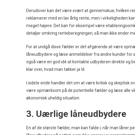
Derudover kan det være svært at gennemskue, hvilken re
reklamerer med en lav årlig rente, men i virkeligheden kan
meget højere. Det kan for eksempel være etableringsomkost
detaljer omkring renteberegningen, så man ikke ender me
For at undgå disse fælder er det afgørende at være opmæ
låneudbydere og læse anmeldelser fra andre kunder for a
også være en god idé at kontakte udbyderen direkte og be
klar over, hvad man takker ja til.
I sidste ende handler det om at være kritisk og skeptisk 
være opmærksom på de potentielle fælder og læse alle vi
økonomisk uheldig situation.
3. Uærlige låneudbydere
En af de største fælder, man kan falde i, når man låner p