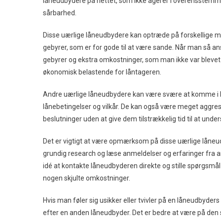
låneudbydere på nettet, som ikke agerer i overensstemm
sårbarhed.
Disse uærlige låneudbydere kan optræde på forskellige måd
gebyrer, som er for gode til at være sande. Når man så a
gebyrer og ekstra omkostninger, som man ikke var bleve
økonomisk belastende for låntageren.
Andre uærlige låneudbydere kan være svære at komme i k
lånebetingelser og vilkår. De kan også være meget aggress
beslutninger uden at give dem tilstrækkelig tid til at und
Det er vigtigt at være opmærksom på disse uærlige låneud
grundig research og læse anmeldelser og erfaringer fra a
idé at kontakte låneudbyderen direkte og stille spørgsmål o
nogen skjulte omkostninger.
Hvis man føler sig usikker eller tvivler på en låneudbyde
efter en anden låneudbyder. Det er bedre at være på den 