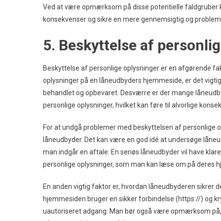
Ved at være opmærksom på disse potentielle faldgruber
konsekvenser og sikre en mere gennemsigtig og problemf
5. Beskyttelse af personli
Beskyttelse af personlige oplysninger er en afgørende fa
oplysninger på en låneudbyders hjemmeside, er det vigti
behandlet og opbevaret. Desværre er der mange låneudbyde
personlige oplysninger, hvilket kan føre til alvorlige kon
For at undgå problemer med beskyttelsen af personlige opl
låneudbyder. Det kan være en god idé at undersøge lån
man indgår en aftale. En seriøs låneudbyder vil have klar
personlige oplysninger, som man kan læse om på deres 
En anden vigtig faktor er, hvordan låneudbyderen sikrer de
hjemmesiden bruger en sikker forbindelse (https://) og k
uautoriseret adgang. Man bør også være opmærksom på,