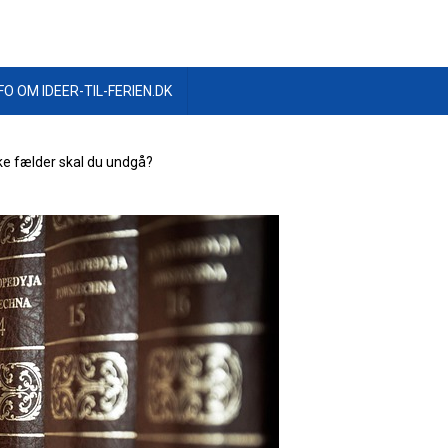
FO OM IDEER-TIL-FERIEN.DK
lke fælder skal du undgå?