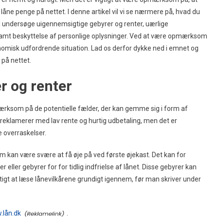
åne penge på nettet. I denne artikel vil vi se nærmere på, hvad du
l undersøge uigennemsigtige gebyrer og renter, uærlige
samt beskyttelse af personlige oplysninger. Ved at være opmærksom
onomisk udfordrende situation. Lad os derfor dykke ned i emnet og
på nettet.
r og renter
mærksom på de potentielle fælder, der kan gemme sig i form af
eklamerer med lav rente og hurtig udbetaling, men det er
 overraskelser.
om kan være svære at få øje på ved første øjekast. Det kan for
ller gebyrer for for tidlig indfrielse af lånet. Disse gebyrer kan
gtigt at læse lånevilkårene grundigt igennem, før man skriver under
lån.dk
.