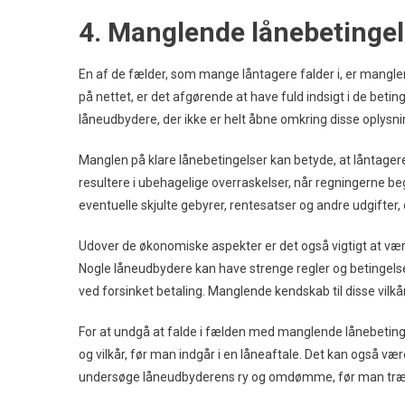
4. Manglende lånebetingel
En af de fælder, som mange låntagere falder i, er manglen
på nettet, er det afgørende at have fuld indsigt i de betin
låneudbydere, der ikke er helt åbne omkring disse oplysnin
Manglen på klare lånebetingelser kan betyde, at låntagere
resultere i ubehagelige overraskelser, når regningerne 
eventuelle skjulte gebyrer, rentesatser og andre udgifter
Udover de økonomiske aspekter er det også vigtigt at være
Nogle låneudbydere kan have strenge regler og betingelse
ved forsinket betaling. Manglende kendskab til disse vilk
For at undgå at falde i fælden med manglende lånebetingel
og vilkår, før man indgår i en låneaftale. Det kan også væ
undersøge låneudbyderens ry og omdømme, før man træf