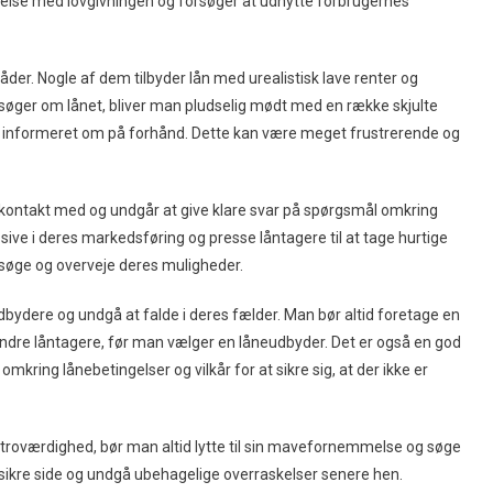
else med lovgivningen og forsøger at udnytte forbrugernes
er. Nogle af dem tilbyder lån med urealistisk lave renter og
nsøger om lånet, bliver man pludselig mødt med en række skjulte
t informeret om på forhånd. Dette kan være meget frustrerende og
ontakt med og undgår at give klare svar på spørgsmål omkring
ive i deres markedsføring og presse låntagere til at tage hurtige
ersøge og overveje deres muligheder.
bydere og undgå at falde i deres fælder. Man bør altid foretage en
ndre låntagere, før man vælger en låneudbyder. Det er også en god
mkring lånebetingelser og vilkår for at sikre sig, at der ikke er
rs troværdighed, bør man altid lytte til sin mavefornemmelse og søge
sikre side og undgå ubehagelige overraskelser senere hen.