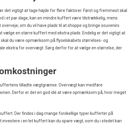
 er det vigtigt at tage højde for flere faktorer. Først og fremmest skal
ed i et par dage, kan en mindre kuffert være tilstrækkelig, mens
 overveje, om du vil have plads til at shoppe og bringe souvenirs
t vælge en større kuffert med ekstra plads. Endelig er det vigtigt at
ly, skal du være opmærksom på flyselskabets størrelses- og
ale ekstra for overvægt. Sørg derfor for at vælge en størrelse, der
aomkostninger
de kuffertens tilladte vægtgrænse. Overvægt kan medføre
havnen. Derfor er det en god idé at være opmærksom på, hvor meget
uffert. Der findes i dag mange forskellige typer kufferter på
 investere i en let kuffert kan du spare vægt, som du i stedet kan