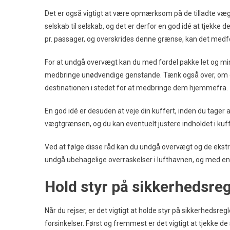
Det er også vigtigt at være opmærksom på de tilladte væg
selskab til selskab, og det er derfor en god idé at tjekke
pr. passager, og overskrides denne grænse, kan det med
For at undgå overvægt kan du med fordel pakke let og minim
medbringe unødvendige genstande. Tænk også over, om du
destinationen i stedet for at medbringe dem hjemmefra.
En god idé er desuden at veje din kuffert, inden du tager 
vægtgrænsen, og du kan eventuelt justere indholdet i kuff
Ved at følge disse råd kan du undgå overvægt og de ekstr
undgå ubehagelige overraskelser i lufthavnen, og med en v
Hold styr på sikkerhedsre
Når du rejser, er det vigtigt at holde styr på sikkerheds
forsinkelser. Først og fremmest er det vigtigt at tjekke de 