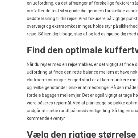
en udfordring, da det afhænger af forskellige faktorer så
omfattende test vil vi guide dig gennem forskellige aspekt
bedste løsning til din rejse. Vi vil fokusere på vigtige punk
overvægt og ekstraomkostninger, holde styr på sikkerhed
rejse. Så læn dig tilbage, slap af og lad os hjælpe dig med
Find den optimale kuffertv
Når du rejser med en rejsemakker, er det vigtigt at finde 
udfordring at finde den rette balance mellem at have nok 
ekstraomkostninger. En god start er at kommunikere med
og hvilke genstande I ønsker at medbringe. På den måde k
fordele bagagen mellem jer. Det er også vigtigt at tage h
være på jeres rejsemål. Ved at planlægge og pakke optimalt
undgår at slæbe rundt på unødvendige ting. Så tag en sna
kommende eventyr.
Vælg den rigtige størrelse t