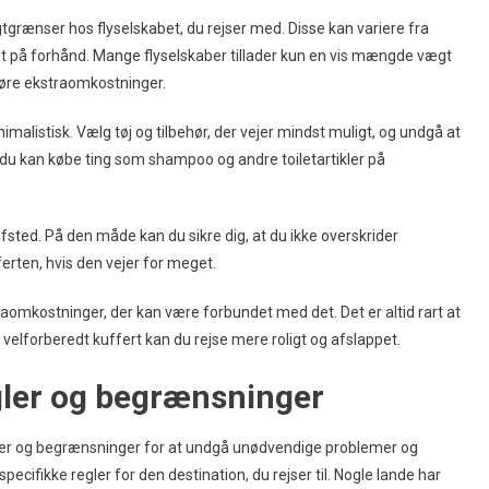
tgrænser hos flyselskabet, du rejser med. Disse kan variere fra
 det på forhånd. Mange flyselskaber tillader kun en vis mængde vægt
føre ekstraomkostninger.
alistisk. Vælg tøj og tilbehør, der vejer mindst muligt, og undgå at
 kan købe ting som shampoo og andre toiletartikler på
afsted. På den måde kan du sikre dig, at du ikke overskrider
erten, hvis den vejer for meget.
aomkostninger, der kan være forbundet med det. Det er altid rart at
elforberedt kuffert kan du rejse mere roligt og afslappet.
gler og begrænsninger
regler og begrænsninger for at undgå unødvendige problemer og
specifikke regler for den destination, du rejser til. Nogle lande har