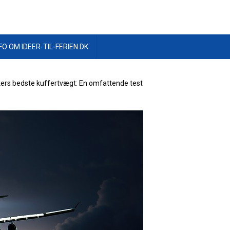
FO OM IDEER-TIL-FERIEN.DK
kers bedste kuffertvægt: En omfattende test