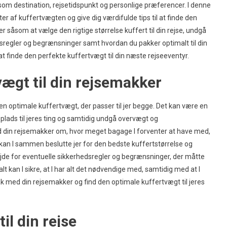
som destination, rejsetidspunkt og personlige præferencer. I denne
er af kuffertvægten og give dig værdifulde tips til at finde den
ter såsom at vælge den rigtige størrelse kuffert til din rejse, undgå
sregler og begrænsninger samt hvordan du pakker optimalt til din
 at finde den perfekte kuffertvægt til din næste rejseeventyr.
ægt til din rejsemakker
den optimale kuffertvægt, der passer til jer begge. Det kan være en
plads til jeres ting og samtidig undgå overvægt og
 din rejsemakker om, hvor meget bagage I forventer at have med,
an I sammen beslutte jer for den bedste kuffertstørrelse og
øjde for eventuelle sikkerhedsregler og begrænsninger, der måtte
 kan I sikre, at I har alt det nødvendige med, samtidig med at I
k med din rejsemakker og find den optimale kuffertvægt til jeres
il din rejse