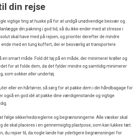
l din rejse
 nogle vigtige ting at huske på for at undgå unødvendige besvær og
anlægge din pakning i god tid, så du ikke ender med at stresse i
absolut skal have med på rejsen, og prioriter derefter de mindre
ende med en tung kuffert, der er besværlig at transportere.
 en smart måde. Fold dit tøj på en måde, der minimerer krøller og
tedet for at folde dem, da det fylder mindre og samtidig minimerer
ng, som sokker eller undertøj.
er eller en hårtørrer, så sørg for at pakke dem i din håndbagage for
 er også en god idé at pakke dine værdigenstande og vigtige
dig.
gt at følge sikkerhedsreglerne og begrænsningerne. Alle væsker skal
 de skal placeres i en gennemsigtig plastpose, som kan lukkes tæt.
n, du rejser til, da nogle lande har yderligere begrænsninger for