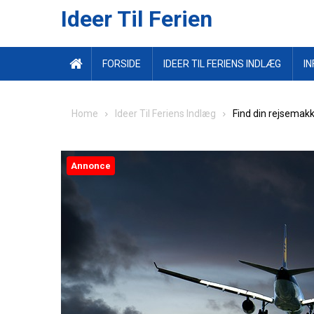
Ideer Til Ferien
FORSIDE
IDEER TIL FERIENS INDLÆG
IN
Home
Ideer Til Feriens Indlæg
Find din rejsemak
Annonce