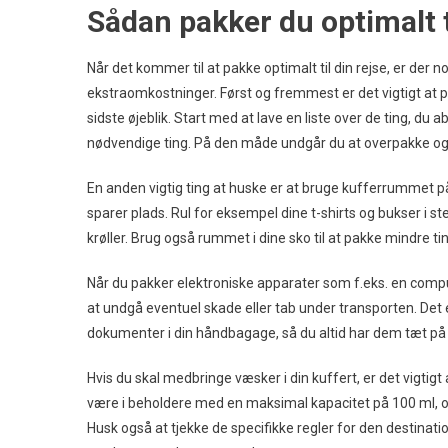
Sådan pakker du optimalt ti
Når det kommer til at pakke optimalt til din rejse, er der
ekstraomkostninger. Først og fremmest er det vigtigt at pl
sidste øjeblik. Start med at lave en liste over de ting, du 
nødvendige ting. På den måde undgår du at overpakke og 
En anden vigtig ting at huske er at bruge kufferrummet på
sparer plads. Rul for eksempel dine t-shirts og bukser i s
krøller. Brug også rummet i dine sko til at pakke mindre ti
Når du pakker elektroniske apparater som f.eks. en comput
at undgå eventuel skade eller tab under transporten. Det
dokumenter i din håndbagage, så du altid har dem tæt på 
Hvis du skal medbringe væsker i din kuffert, er det vigti
være i beholdere med en maksimal kapacitet på 100 ml, og
Husk også at tjekke de specifikke regler for den destinatio