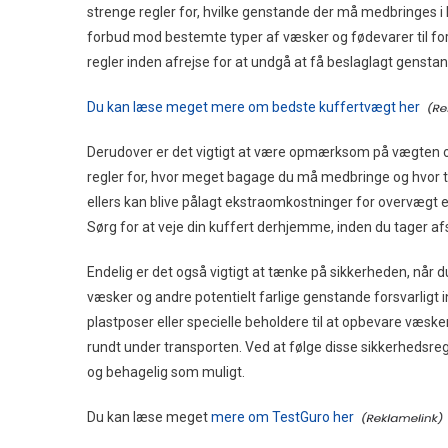
strenge regler for, hvilke genstande der må medbringes 
forbud mod bestemte typer af væsker og fødevarer til for
regler inden afrejse for at undgå at få beslaglagt genstan
Du kan læse meget mere om bedste kuffertvægt her
Derudover er det vigtigt at være opmærksom på vægten og s
regler for, hvor meget bagage du må medbringe og hvor tu
ellers kan blive pålagt ekstraomkostninger for overvægt e
Sørg for at veje din kuffert derhjemme, inden du tager af
Endelig er det også vigtigt at tænke på sikkerheden, når 
væsker og andre potentielt farlige genstande forsvarligt in
plastposer eller specielle beholdere til at opbevare væsk
rundt under transporten. Ved at følge disse sikkerhedsregl
og behagelig som muligt.
Du kan læse meget
mere om TestGuro her