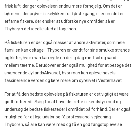
frisk luft, der gør oplevelsen endnu mere fornøjelig. Om det er
børnene, der prøver fiskelykken for første gang, eller om det er
erfarne fiskere, der ønsker at udforske nye områder, så er
Thyborøn det ideelle sted at tage hen.
På fisketuren er der også masser af andre aktiviteter, som hele
familien kan deltage i. Thyborøn er kendt for sine smukke strande
og klitter, hvor man kan nyde en dejlig dag med sol og sand
mellem tæerne. Derudover er der også mulighed for at besøge det
spændende JyllandsAkvariet, hvor man kan opleve havets
fascinerende verden og lære mere om dyrelivet i Vesterhavet.
For at få den bedste oplevelse på fisketuren er det vigtigt at være
godt forberedt. Sørg for at have det rette fiskeudstyr med og
undersøg de bedste fiskesteder i området på forhånd. Der er også
mulighed for at leje udstyr og få professionel vejledning i
Thyborøn, så alle kan være med og få en god fangstoplevelse.