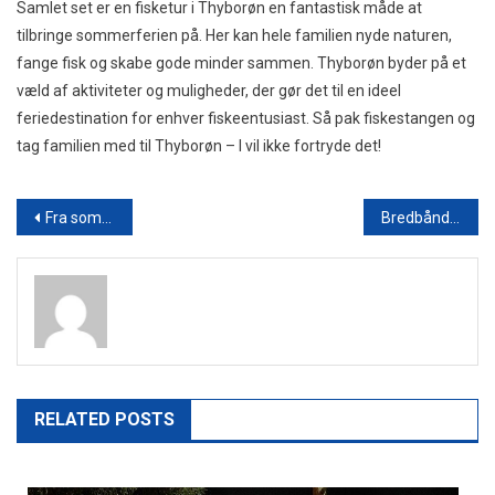
Samlet set er en fisketur i Thyborøn en fantastisk måde at
tilbringe sommerferien på. Her kan hele familien nyde naturen,
fange fisk og skabe gode minder sammen. Thyborøn byder på et
væld af aktiviteter og muligheder, der gør det til en ideel
feriedestination for enhver fiskeentusiast. Så pak fiskestangen og
tag familien med til Thyborøn – I vil ikke fortryde det!
Indlægsnavigation
Fra sommersol til vintersolhverv: Sådan ændrer dagens længde sig gennem året
Bredbånd i landdistrikter: Udfordringer og løsninger for at sikre hurtigt internet overalt
RELATED POSTS