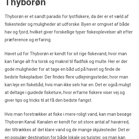
Thyborøn
Thyborøn er et sandt paradis for lystfiskere, da der er et væld af
fiskesteder og muligheder at udforske. Byen er omgivet af både
hav og fjord, hvilket giver forskellige typer fiskeoplevelser alt efter
præference og erfaring.
Havet ud for Thyborøn er kendt for sit rige fiskevand, hvor man
kan fange alt fra torsk og makrel til fladfisk og multe. Her er der
gode muligheder for at tage en båd ud på havet og finde de
bedste fiskepladser. Der findes flere udlejningssteder, hvor man
kan leje en fiskebåd, hvis man ikke selv har en. Det er også muligt
at deltage i guidede fisketure, hvor erfarne fiskere viser vej og
giver tips og tricks til at få den bedste fangst.
Hvis man foretrækker at fiske i mere roligt vand, kan man besøge
Thyborøn Kanal. Kanalen er kendt for sit store antal af havørred,
der tiltrækkes af det klare vand og de mange skjulesteder. Det er
en populær destination for både lokale og turister, og man kan