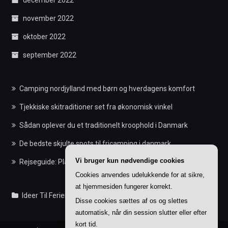
december 2022
november 2022
oktober 2022
september 2022
Camping nordjylland med børn og hverdagens komfort
Tjekkiske skitraditioner set fra økonomisk vinkel
Sådan oplever du et traditionelt kroophold i Danmark
De bedste skjulte spots til fricamping i danmark
Vi bruger kun nødvendige cookies
Rejseguide: Planlæg din tid korrekt med chiles klokkeslæt
Cookies anvendes udelukkende for at sikre,
at hjemmesiden fungerer korrekt.
Ideer Til Feriens Indlæg
Disse cookies sættes af os og slettes
automatisk, når din session slutter eller efter
kort tid.