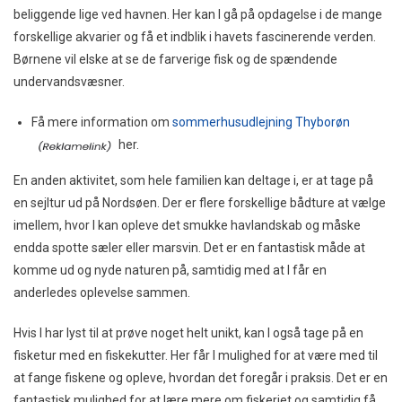
beliggende lige ved havnen. Her kan I gå på opdagelse i de mange
forskellige akvarier og få et indblik i havets fascinerende verden.
Børnene vil elske at se de farverige fisk og de spændende
undervandsvæsner.
Få mere information om
sommerhusudlejning Thyborøn
her.
En anden aktivitet, som hele familien kan deltage i, er at tage på
en sejltur ud på Nordsøen. Der er flere forskellige bådture at vælge
imellem, hvor I kan opleve det smukke havlandskab og måske
endda spotte sæler eller marsvin. Det er en fantastisk måde at
komme ud og nyde naturen på, samtidig med at I får en
anderledes oplevelse sammen.
Hvis I har lyst til at prøve noget helt unikt, kan I også tage på en
fisketur med en fiskekutter. Her får I mulighed for at være med til
at fange fiskene og opleve, hvordan det foregår i praksis. Det er en
fantastisk mulighed for at lære mere om fiskeriet og samtidig få