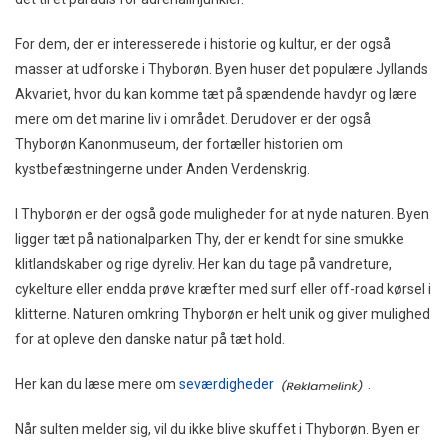
For dem, der er interesserede i historie og kultur, er der også
masser at udforske i Thyborøn. Byen huser det populære Jyllands
Akvariet, hvor du kan komme tæt på spændende havdyr og lære
mere om det marine liv i området. Derudover er der også
Thyborøn Kanonmuseum, der fortæller historien om
kystbefæstningerne under Anden Verdenskrig.
I Thyborøn er der også gode muligheder for at nyde naturen. Byen
ligger tæt på nationalparken Thy, der er kendt for sine smukke
klitlandskaber og rige dyreliv. Her kan du tage på vandreture,
cykelture eller endda prøve kræfter med surf eller off-road kørsel i
klitterne. Naturen omkring Thyborøn er helt unik og giver mulighed
for at opleve den danske natur på tæt hold.
Her kan du læse mere om
seværdigheder
.
Når sulten melder sig, vil du ikke blive skuffet i Thyborøn. Byen er