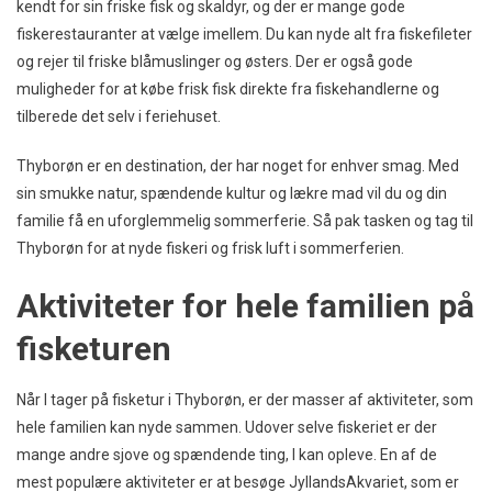
kendt for sin friske fisk og skaldyr, og der er mange gode
fiskerestauranter at vælge imellem. Du kan nyde alt fra fiskefileter
og rejer til friske blåmuslinger og østers. Der er også gode
muligheder for at købe frisk fisk direkte fra fiskehandlerne og
tilberede det selv i feriehuset.
Thyborøn er en destination, der har noget for enhver smag. Med
sin smukke natur, spændende kultur og lækre mad vil du og din
familie få en uforglemmelig sommerferie. Så pak tasken og tag til
Thyborøn for at nyde fiskeri og frisk luft i sommerferien.
Aktiviteter for hele familien på
fisketuren
Når I tager på fisketur i Thyborøn, er der masser af aktiviteter, som
hele familien kan nyde sammen. Udover selve fiskeriet er der
mange andre sjove og spændende ting, I kan opleve. En af de
mest populære aktiviteter er at besøge JyllandsAkvariet, som er