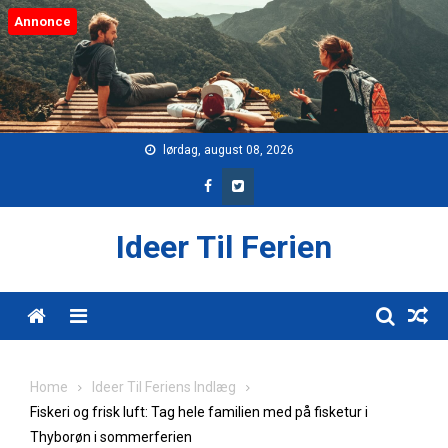
Skip
Annonce
to
content
lørdag, august 08, 2026
Ideer Til Ferien
Menu
Home
Ideer Til Feriens Indlæg
Fiskeri og frisk luft: Tag hele familien med på fisketur i
Thyborøn i sommerferien