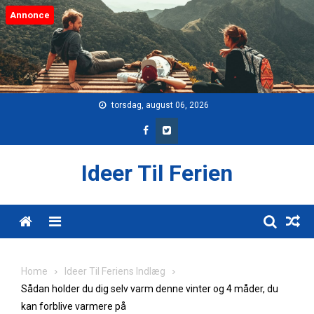
Skip
Annonce
to
content
torsdag, august 06, 2026
Ideer Til Ferien
Menu
Home
Ideer Til Feriens Indlæg
Sådan holder du dig selv varm denne vinter og 4 måder, du
kan forblive varmere på