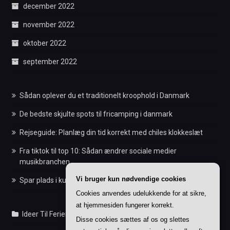
december 2022
november 2022
oktober 2022
september 2022
Sådan oplever du et traditionelt kroophold i Danmark
De bedste skjulte spots til fricamping i danmark
Rejseguide: Planlæg din tid korrekt med chiles klokkeslæt
Fra tiktok til top 10: Sådan ændrer sociale medier
musikbranchen
Vi bruger kun nødvendige cookies
Spar plads i kufferten: Smarte bærbare til eventyrlystne
Cookies anvendes udelukkende for at sikre,
at hjemmesiden fungerer korrekt.
Ideer Til Feriens Indlæg
Disse cookies sættes af os og slettes