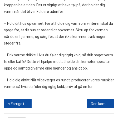
kroppen hele tiden. Det er vigtigt at have tøj på, der holder dig
varm, når det bliver koldere udenfor.
– Hold dit hus opvarmet: For at holde dig varm om vinteren skal du
sørge for, at dit hus er ordentligt opvarmet. Skru op for varmen,
når du er hjemme, og sørg for, at der ikke kommer træk nogen
steder fra.
– Drik varme drikke: Hvis du føler dig rigtig kold, så drik noget varm
te eller kaffe! Dette vil hjælpe med at holde din kernetemperatur
oppe og samtidig varme dine hænder og ansigt op.
– Hold dig aktiv: Når vi bevæger os rundt, producerer vores muskler
varme, så hvis du føler dig rigtig kold, prøv at gå en tur
Indlægsnavigation
Forrige indlæg
Den komplette guide til facademaling i Stenløse